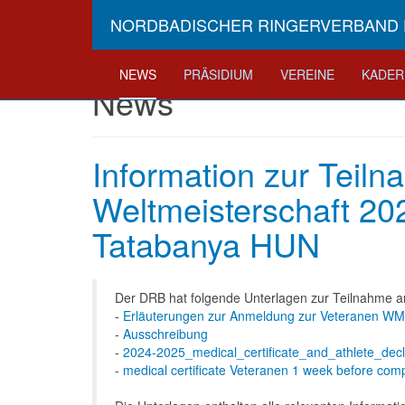
NORDBADISCHER RINGERVERBAND E
NEWS
PRÄSIDIUM
VEREINE
KADER
News
Information zur Teil
Weltmeisterschaft 202
Tatabanya HUN
Der DRB hat folgende Unterlagen zur Teilnahme a
-
Erläuterungen zur Anmeldung zur Veteranen W
-
Ausschreibung
-
2024-2025_medical_certificate_and_athlete_decl
-
medical certificate Veteranen 1 week before comp