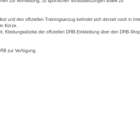
tionen zur Anmeldung, zu sportlichen Voraussetzungen sowie zu
ot und den offiziellen Trainingsanzug befindet sich derzeit noch in int
in Kürze.
it, Kleidungsstücke der offiziellen DRB-Einkleidung über den DRB-Sho
DRB zur Verfügung.