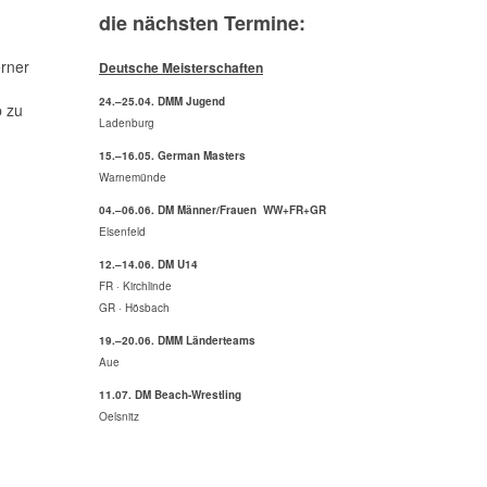
die nächsten Termine:
erner
Deutsche Meisterschaften
24.–25.04. DMM Jugend
p zu
Ladenburg
15.–16.05. German Masters
Warnemünde
04.–06.06. DM Männer/Frauen WW+FR+GR
Elsenfeld
12.–14.06. DM U14
FR · Kirchlinde
GR · Hösbach
19.–20.06. DMM Länderteams
Aue
11.07. DM Beach-Wrestling
Oelsnitz