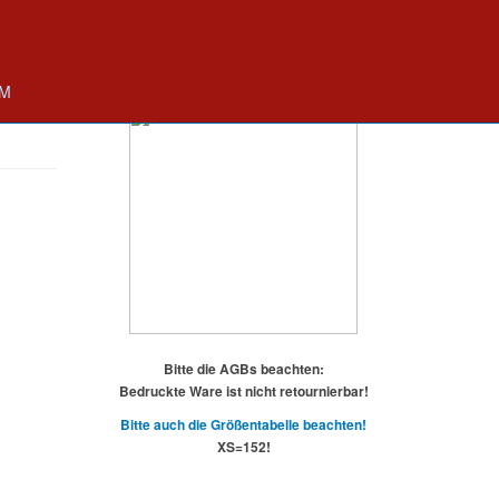
UM
Bitte die AGBs beachten:
Bedruckte Ware ist nicht retournierbar!
Bitte auch die Größentabelle beachten!
XS=152!