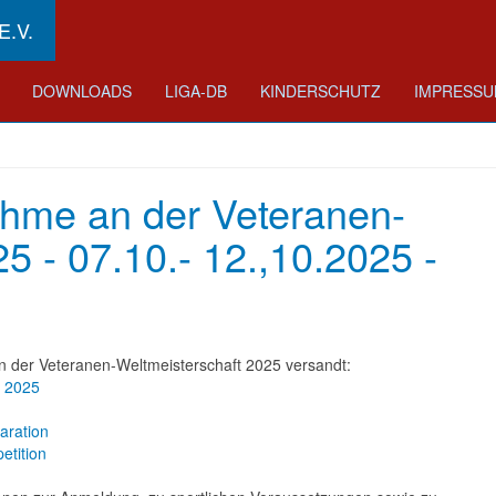
.V.
DOWNLOADS
LIGA-DB
KINDERSCHUTZ
IMPRESS
nahme an der Veteranen-
5 - 07.10.- 12.,10.2025 -
n der Veteranen-Weltmeisterschaft 2025 versandt:
M 2025
aration
etition