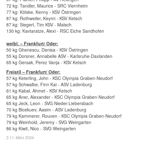
72 kg: Tandler, Maurice - SRC Viernheim
77 kg: Kölske, Kenny - KSV Östringen
87 kg: Rothweiler, Keymi - KSV Ketsch
87 kg: Siegert, Tim KSV - Malsch
130 kg: Kavtaratze, Alexi - RSC Eiche Sandhofen
weibl. – Frankfurt/ Oder:
50 kg Ghenescu, Denisa - KSV Östringen
55 kg Dorsner, Annabelle ASV - Karlsruhe-Daxlanden
65 kg Gersak, Perez Vanja - KSV Ketsch
Freistil – Frankfurt/ Oder:
57 kg Keterling, John - KSC Olympia Graben-Neudorf
57 kg Schwalbe, Finn Kai - ASV Ladenburg
61 kg Kabal, Ahmet - KSV Ketsch
65 kg Aner, Alexander - KSC Olympia Graben-Neudorf
65 kg Jeck, Leon - SVG Nieder-Liebersbach
70 kg Bicekuev, Aasim - ASV Ladenburg
79 kg Kammerer, Rouven - KSC Olympia Graben-Neudorf
79 kg Weinhold, Jeremy - SVG Weingarten
86 kg Kiwit, Nico - SVG Weingarten
11. März 2024