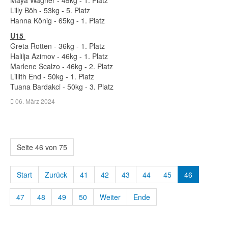
Maya Wagner - 49kg - 1. Platz
Lilly Böh - 53kg - 5. Platz
Hanna König - 65kg - 1. Platz
U15
Greta Rotten - 36kg - 1. Platz
Halilja Azimov - 46kg - 1. Platz
Marlene Scalzo - 46kg - 2. Platz
Lillith End - 50kg - 1. Platz
Tuana Bardakci - 50kg - 3. Platz
06. März 2024
Seite 46 von 75
Start
Zurück
41
42
43
44
45
46
47
48
49
50
Weiter
Ende