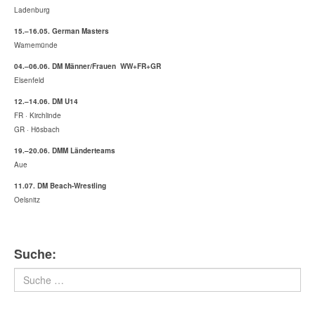
Ladenburg
15.–16.05. German Masters
Warnemünde
04.–06.06. DM Männer/Frauen WW+FR+GR
Elsenfeld
12.–14.06. DM U14
FR · Kirchlinde
GR · Hösbach
19.–20.06. DMM Länderteams
Aue
11.07. DM Beach-Wrestling
Oelsnitz
Suche:
Suchen